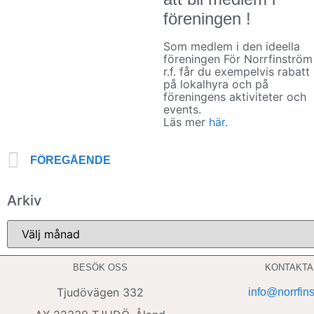
föreningen !
Som medlem i den ideella
föreningen För Norrfinström
r.f. får du exempelvis rabatt
på lokalhyra och på
föreningens aktiviteter och
events.
Läs mer
här.
FÖREGÅENDE
Arkiv
BESÖK OSS
KONTAKTA
Tjudövägen 332
info@norrfin