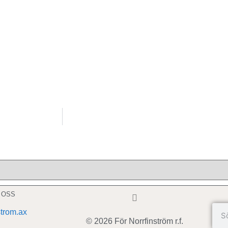
 OSS
strom.ax
© 2026 För Norrfinström r.f.