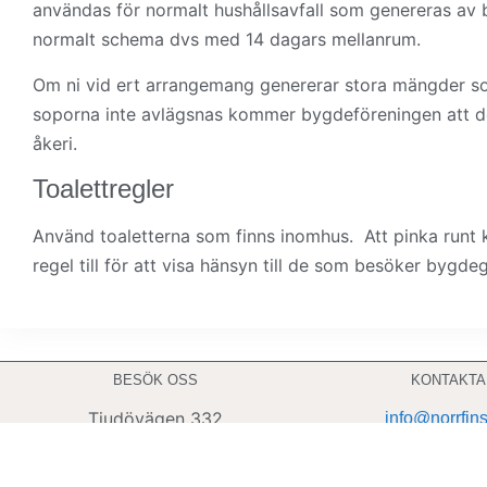
användas för normalt hushållsavfall som genereras av
normalt schema dvs med 14 dagars mellanrum.
Om ni vid ert arrangemang genererar stora mängder sop
soporna inte avlägsnas kommer bygdeföreningen att de
åkeri.
Toalettregler
Använd toaletterna som finns inomhus. Att pinka runt 
regel till för att visa hänsyn till de som besöker byg
BESÖK OSS
KONTAKTA
Tjudövägen 332
info@norrfin
AX-22330 TJUDÖ, Åland