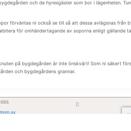
 bygdegården och de hyresgäster som bor i lägenheten. Tun
or förväntas ni också se till så att dessa avlägsnas från
bitera för omhändertagande av soporna enligt gällande t
knuten på bygdegården är inte önskvärt! Som ni säkert för
degården och bygdegårdens grannar.
 OSS
strom.ax
© 2026 För Norrfinström r.f.