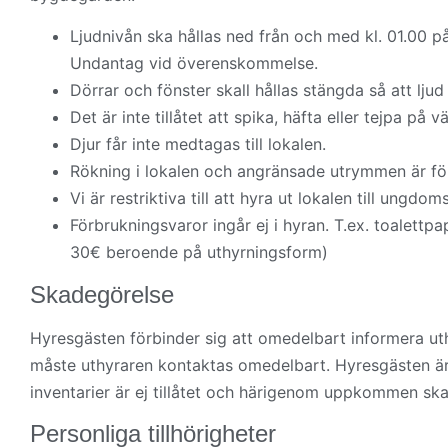
Ljudnivån ska hållas ned från och med kl. 01.00 på
Undantag vid överenskommelse.
Dörrar och fönster skall hållas stängda så att ljud 
Det är inte tillåtet att spika, häfta eller tejpa på v
Djur får inte medtagas till lokalen.
Rökning i lokalen och angränsade utrymmen är fö
Vi är restriktiva till att hyra ut lokalen till ungdom
Förbrukningsvaror ingår ej i hyran. T.ex. toalett
30€ beroende på uthyrningsform)
Skadegörelse
Hyresgästen förbinder sig att omedelbart informera uthy
måste uthyraren kontaktas omedelbart. Hyresgästen är v
inventarier är ej tillåtet och härigenom uppkommen skad
Personliga tillhörigheter