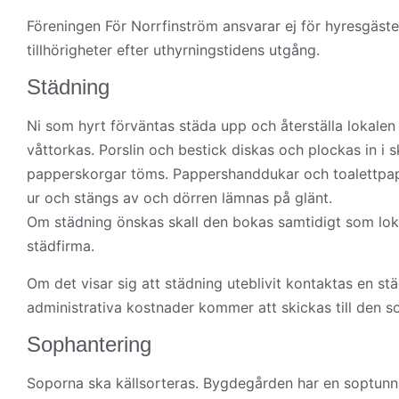
Föreningen För Norrfinström ansvarar ej för hyresgästen
tillhörigheter efter uthyrningstidens utgång.
Städning
Ni som hyrt förväntas städa upp och återställa lokalen
våttorkas. Porslin och bestick diskas och plockas in i 
papperskorgar töms. Pappershanddukar och toalettpapp
ur och stängs av och dörren lämnas på glänt.
Om städning önskas skall den bokas samtidigt som lokal
städfirma.
Om det visar sig att städning uteblivit kontaktas en s
administrativa kostnader kommer att skickas till den s
Sophantering
Soporna ska källsorteras. Bygdegården har en soptunna