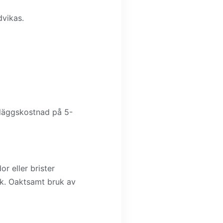
dvikas.
illäggskostnad på 5-
r eller brister
ck. Oaktsamt bruk av