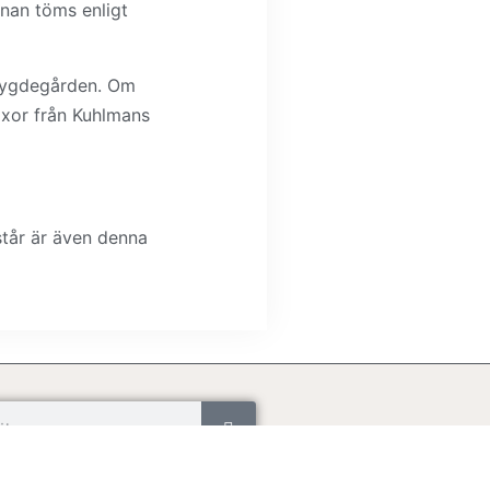
nan töms enligt
 bygdegården. Om
axor från Kuhlmans
står är även denna