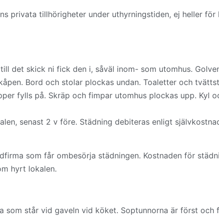
s privata tillhörigheter under uthyrningstiden, ej heller fö
 till det skick ni fick den i, såväl inom- som utomhus. Go
skåpen. Bord och stolar plockas undan. Toaletter och tvättst
er fylls på. Skräp och fimpar utomhus plockas upp. Kyl oc
en, senast 2 v före. Städning debiteras enligt självkostnad
tädfirma som får ombesörja städningen. Kostnaden för städni
om hyrt lokalen.
 som står vid gaveln vid köket. Soptunnorna är först och f