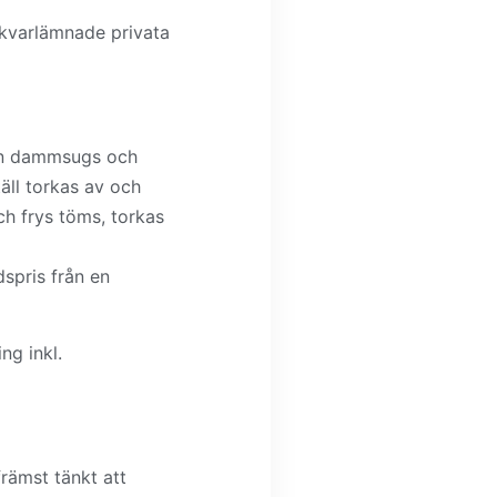
r kvarlämnade privata
lven dammsugs och
äll torkas av och
h frys töms, torkas
spris från en
ng inkl.
rämst tänkt att