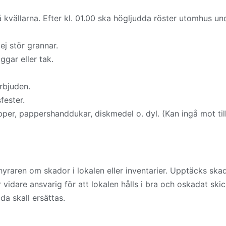
 kvällarna. Efter kl. 01.00 ska högljudda röster utomhus un
ej stör grannar.
äggar eller tak.
rbjuden.
sfester.
papper, pappershanddukar, diskmedel o. dyl. (Kan ingå mot t
raren om skador i lokalen eller inventarier. Upptäcks skado
idare ansvarig för att lokalen hålls i bra och oskadat ski
a skall ersättas.