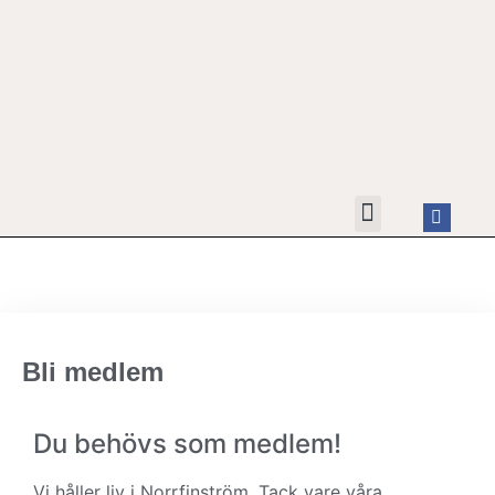
HYRA FESTLOKALEN
OM FÖRENINGEN
KONTAKTA OSS
Bli medlem
Du behövs som medlem!
Vi håller liv i Norrfinström. Tack vare våra