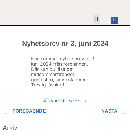
HYRA FESTLOKALEN
OM FÖRENINGEN
KONTAKTA OSS
Nyhetsbrev nr 3, juni 2024
Här kommer nyhetsbrev nr 3,
juni 2024 från föreningen.
Där kan du läsa om
midsommarfirandet,
grisfesten, simskolan mm
Trevlig läsning!
FÖREGÅENDE
NÄSTA
Arkiv