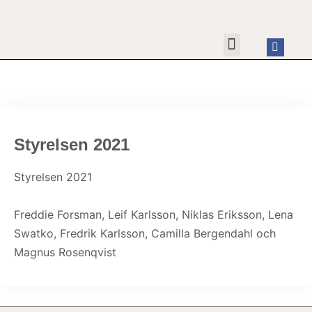
HYRA FESTLOKALEN
OM FÖRENINGEN
KONTAKTA OSS
Styrelsen 2021
Styrelsen 2021
Freddie Forsman, Leif Karlsson, Niklas Eriksson, Lena
Swatko, Fredrik Karlsson, Camilla Bergendahl och
Magnus Rosenqvist